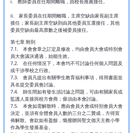
i. 教師委員在任期間離職，由校長推薦接任。
ii. 家長委員在任期間離職，主席空缺由家長副主席
接任；家長副主席空缺則由其他委員互選接任，其他
委員空缺由最高票數之後補委員接任。
第七章 附則
7.1. 本會會章之訂定及修改，均由會員大會或特別會
員大會議決通過，始能生效。
7.2. 在任何情況下，本會均不可討論任何個人問題及
或干涉學校之行政。
7.3. 會員凡提出有關學生教育福利事項，得用書面並
具名提交委員會討論。
7.4. 師生間如有發生須討論之問題，可由有關家長或
監護人直接與校方會商；毋須由本會討論。
7.5. 本會如需解散時，應由會員大會或特別會員大會
決定，並須有全體會員人數的三分之二贊成，方得宣
佈解散。會款如有盈餘，慨撥贈與聖文德天主教小學
作為學生發展基金。