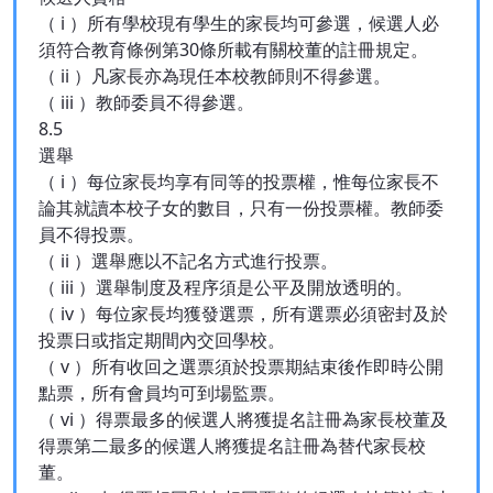
（ i ）所有學校現有學生的家長均可參選，候選人必
須符合教育條例第30條所載有關校董的註冊規定。
（ ii ）凡家長亦為現任本校教師則不得參選。
（ iii ）教師委員不得參選。
8.5
選舉
（ i ）每位家長均享有同等的投票權，惟每位家長不
論其就讀本校子女的數目，只有一份投票權。教師委
員不得投票。
（ ii ）選舉應以不記名方式進行投票。
（ iii ）選舉制度及程序須是公平及開放透明的。
（ iv ）每位家長均獲發選票，所有選票必須密封及於
投票日或指定期間內交回學校。
（ v ）所有收回之選票須於投票期結束後作即時公開
點票，所有會員均可到場監票。
（ vi ）得票最多的候選人將獲提名註冊為家長校董及
得票第二最多的候選人將獲提名註冊為替代家長校
董。