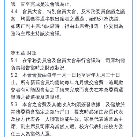
議，直至完成是次會議為止。
4.4 會員大會、特別會員大會、及常務委員會議之議
案，均需獲得過半數出席者之通過，始能列為決議。
如遇正副主席均缺席時，得由出席者推選一位委員為
臨時主席主持該次會議。
第五章 財政
5.1 在常務委員會及會員大會舉行會議時，司庫均需
負責報告當時之財政狀況。
5.2 本會會費由每年十月一日起至翌年九月三十日
止。所有新舊會員均需於每年九月繳交會費；逾期繳
交者有可能因會藉之手續未完成而喪失在本會委員選
舉時之被選權及選舉權。
5.3 本會之會費及其他收入均須簽發收據，及儲放於
常務委員會指定之銀行戶口。提支時必須由家長代表
及校方代表各一人聯署始能生效。家長代表通常為主
席、副主席及司庫為當然人選。校方代表則任校方委
任三人為當然人選。