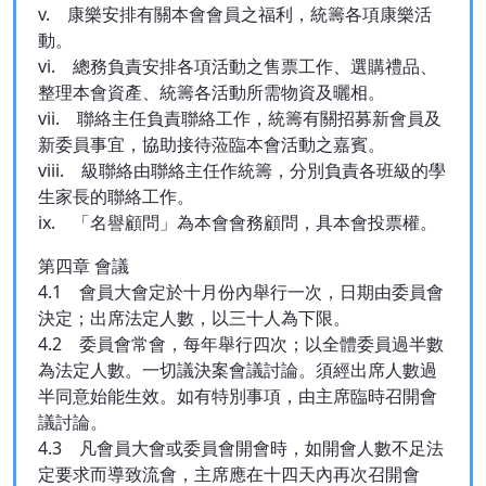
v. 康樂安排有關本會會員之福利，統籌各項康樂活
動。
vi. 總務負責安排各項活動之售票工作、選購禮品、
整理本會資產、統籌各活動所需物資及曬相。
vii. 聯絡主任負責聯絡工作，統籌有關招募新會員及
新委員事宜，協助接待蒞臨本會活動之嘉賓。
viii. 級聯絡由聯絡主任作統籌，分別負責各班級的學
生家長的聯絡工作。
ix. 「名譽顧問」為本會會務顧問，具本會投票權。
第四章 會議
4.1 會員大會定於十月份內舉行一次，日期由委員會
決定；出席法定人數，以三十人為下限。
4.2 委員會常會，每年舉行四次；以全體委員過半數
為法定人數。一切議決案會議討論。須經出席人數過
半同意始能生效。如有特別事項，由主席臨時召開會
議討論。
4.3 凡會員大會或委員會開會時，如開會人數不足法
定要求而導致流會，主席應在十四天內再次召開會