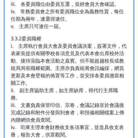
iii. 各委員職位由委員互選，並經會員大會確認。
iv. 常務委員會之所有委員職位全為義務性質，每任
任期為兩年，連選得連任。
v. 主席只可連任一屆。
3.3.2委員職權
i. 主席執行會員大會及委員會議決案，簽署文件，代
表家長提供有關學校各項意見及代表本會出席校外活
動、接待蒞臨本會活動之嘉賓。但不能超越校長或教
統局局長職權範圍。主席亦負責統籌會訊編採，網頁
更新及本會壁報的佈置等工作，並安排各委員擔當相
關工作。
ii. 副主席協助主席，如主席缺席，得代行主席職
務。
iii. 文書負責保管印信、宗卷，會議記錄並於會議後
完成記錄和附件分發與到會者，和預備相關檔案上傳
內聯網供會員查閱。
iv. 司庫主理本會財務收支各項事宜，並造具收支表
冊，報告大會，供眾觀閱。