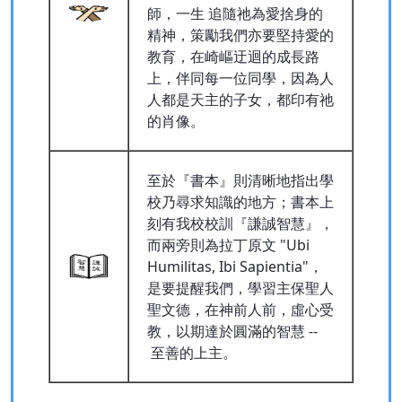
師，一生 追隨祂為愛捨身的
精神，策勵我們亦要堅持愛的
教育，在崎嶇迂迴的成長路
上，伴同每一位同學，因為人
人都是天主的子女，都印有祂
的肖像。
至於『書本』則清晰地指出學
校乃尋求知識的地方；書本上
刻有我校校訓『謙誠智慧』，
而兩旁則為拉丁原文 "Ubi
Humilitas, Ibi Sapientia"，
是要提醒我們，學習主保聖人
聖文德，在神前人前，虛心受
教，以期達於圓滿的智慧 --
至善的上主。