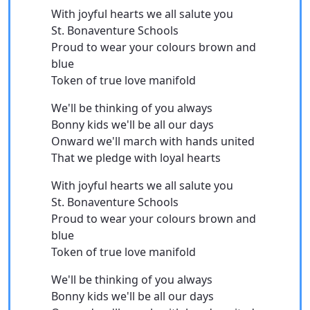
With joyful hearts we all salute you
St. Bonaventure Schools
Proud to wear your colours brown and
blue
Token of true love manifold
We'll be thinking of you always
Bonny kids we'll be all our days
Onward we'll march with hands united
That we pledge with loyal hearts
With joyful hearts we all salute you
St. Bonaventure Schools
Proud to wear your colours brown and
blue
Token of true love manifold
We'll be thinking of you always
Bonny kids we'll be all our days