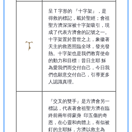
呈 T 字形的 『十字架』，是
得救的標記，載於聖經；會祖
聖方濟深深被十字架吸引，現
成了代表方濟會的記號之一。
十字架置於普世之上，象徽著
天主的救恩照臨全球，發光發
熱。十字架也是我們教育使命
的動力和目標：昔日主耶 穌
為愛我們而交付自己，今日我
們也願意交付自己，引導更多
人認識真理。
『交叉的雙手』是方濟會另一
標誌，代表著會祖聖方濟在臨
終前兩年得蒙身 印五傷的奇
恩，在心靈和肉體上，有似被
釘的主耶穌，方濟以救主為